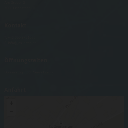
Am Graben 2
7000 Eisenstadt
Kontakt
T.
+43 650 9721088
E.
info@jax-ortho.at
Öffnungszeiten
Donnerstag: nach Vereinbarung
Anfahrt