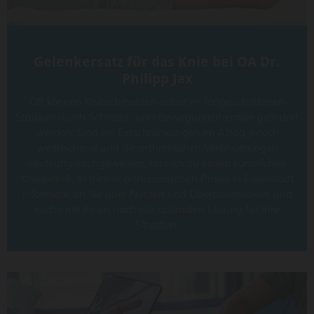
Gelenkersatz für das Knie bei OA Dr.
Philipp Jax
Oft können Knieschmerzen selbst im fortgeschrittenen
Stadium durch Schmerz- und Bewegungstherapie gelindert
werden. Sind die Einschränkungen im Alltag jedoch
weitreichend und die arthrotischen Veränderungen
eindeutig nachgewiesen, rate ich zu einem künstlichen
Kniegelenk. In meiner orthopädischen Praxis in Eisenstadt
informiere ich Sie über Nutzen und Operationsrisiken und
suche mit Ihnen nach der optimalen Lösung für Ihre
Situation.