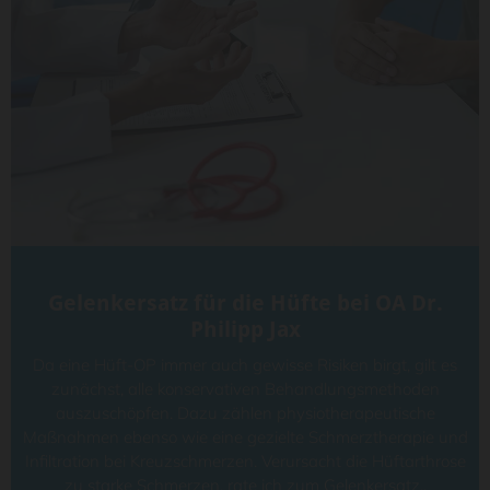
Gelenkersatz für die Hüfte bei OA Dr.
Philipp Jax
Da eine Hüft-OP immer auch gewisse Risiken birgt, gilt es
zunächst, alle konservativen Behandlungsmethoden
auszuschöpfen. Dazu zählen physiotherapeutische
Maßnahmen ebenso wie eine gezielte Schmerztherapie und
Infiltration bei Kreuzschmerzen. Verursacht die Hüftarthrose
zu starke Schmerzen, rate ich zum Gelenkersatz..